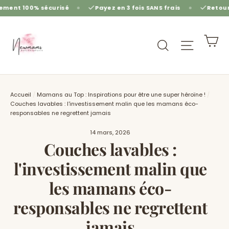
Passer
écurisé
Payez en 3 fois SANS frais
Retours gratuits so
au
contenu
Pa
Rechercher
Navigat
Accueil
/
Mamans au Top : Inspirations pour être une super héroïne !
/
Couches lavables : l'investissement malin que les mamans éco-
responsables ne regrettent jamais
14 mars, 2026
Couches lavables :
l'investissement malin que
les mamans éco-
responsables ne regrettent
jamais