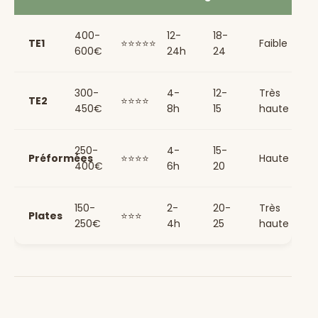
400-
12-
18-
TE1
⭐⭐⭐⭐⭐
Faible
600€
24h
24
300-
4-
12-
Très
TE2
⭐⭐⭐⭐
450€
8h
15
haute
250-
4-
15-
Préformées
⭐⭐⭐⭐
Haute
400€
6h
20
150-
2-
20-
Très
Plates
⭐⭐⭐
250€
4h
25
haute