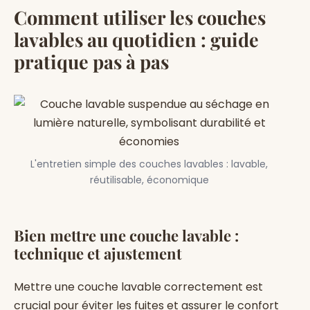
Comment utiliser les couches
lavables au quotidien : guide
pratique pas à pas
L'entretien simple des couches lavables : lavable,
réutilisable, économique
Bien mettre une couche lavable :
technique et ajustement
×
Sophie de Paris
a achete
Matelas Cocoonia
Mettre une couche lavable correctement est
il y a 5 min
crucial pour éviter les fuites et assurer le confort