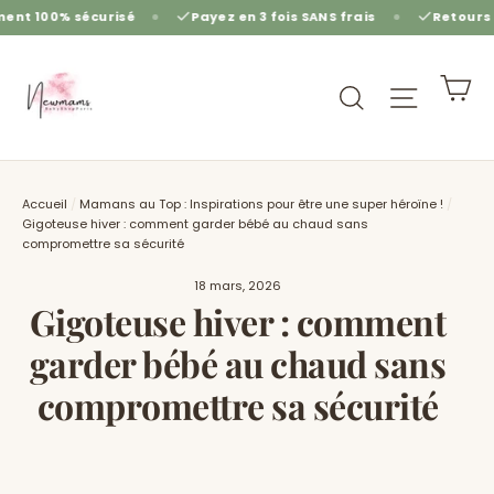
Passer
urisé
Payez en 3 fois SANS frais
Retours gratuits sous
au
contenu
Pa
Rechercher
Navigat
Accueil
/
Mamans au Top : Inspirations pour être une super héroïne !
/
Gigoteuse hiver : comment garder bébé au chaud sans
compromettre sa sécurité
18 mars, 2026
Gigoteuse hiver : comment
garder bébé au chaud sans
compromettre sa sécurité