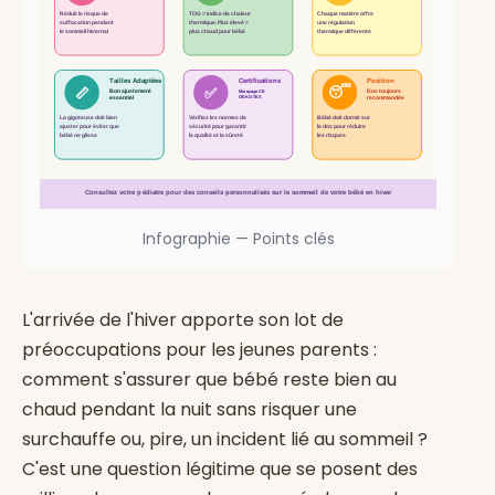
Réduit le risque de
TOG = indice de chaleur
Chaque matière offre
suffocation pendant
thermique. Plus élevé =
une régulation
le sommeil hivernal
plus chaud pour bébé
thermique différente
Tailles Adaptées
Certifications
Position
😴
📏
✅
Bon ajustement
Marquage CE
Dos toujours
OEKO-TEX
essentiel
recommandée
La gigoteuse doit bien
Vérifiez les normes de
Bébé doit dormir sur
ajuster pour éviter que
sécurité pour garantir
le dos pour réduire
bébé ne glisse
la qualité et la sûreté
les risques
Consultez votre pédiatre pour des conseils personnalisés sur le sommeil de votre bébé en hiver
Infographie — Points clés
L'arrivée de l'hiver apporte son lot de
préoccupations pour les jeunes parents :
comment s'assurer que bébé reste bien au
chaud pendant la nuit sans risquer une
surchauffe ou, pire, un incident lié au sommeil ?
C'est une question légitime que se posent des