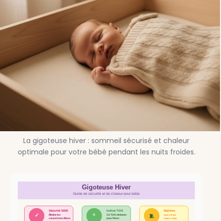
La gigoteuse hiver : sommeil sécurisé et chaleur
optimale pour votre bébé pendant les nuits froides.
Gigoteuse Hiver
Guide de sécurité et de chaleur pour bébé
Sécurité SIDS
Indice TOG
Matières
✓
🧵
°
Élimine les
2.5 TOG minimum
Laine mérinos
couvertures libres
pour l'hiver
Polaire • Coton