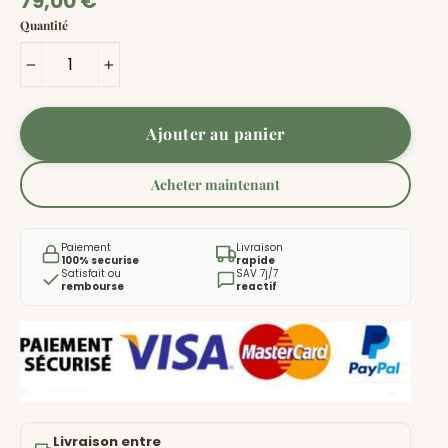
79,00 €
régulier
Quantité
−
+
Ajouter au panier
Acheter maintenant
Paiement
Livraison
100% securise
rapide
Satisfait ou
SAV 7j/7
rembourse
reactif
Livraison entre