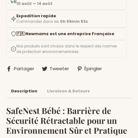
10 août — 14 août
Expedition rapide
Commandez dans les
0h 59min 51s
🇫🇷 Newmamz est une entreprise Française
Nos produits sont choisis dans le respect des normes
de protection environnementales.
Partager
Tweeter
Épingler
Partager
Tweeter
Épingler
sur
sur
sur
Facebook
Twitter
Pinterest
Description
Livraison & Retours
SafeNest Bébé : Barrière de
Sécurité Rétractable pour un
Environnement Sûr et Pratique