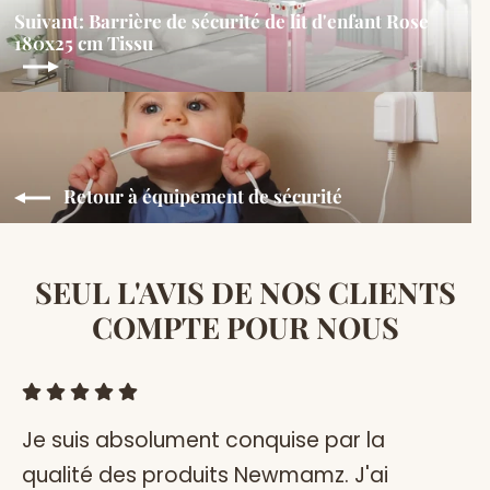
Suivant: Barrière de sécurité de lit d'enfant Rose
180x25 cm Tissu
Retour à équipement de sécurité
SEUL L'AVIS DE NOS CLIENTS
COMPTE POUR NOUS
Je suis absolument conquise par la
J
qualité des produits Newmamz. J'ai
re