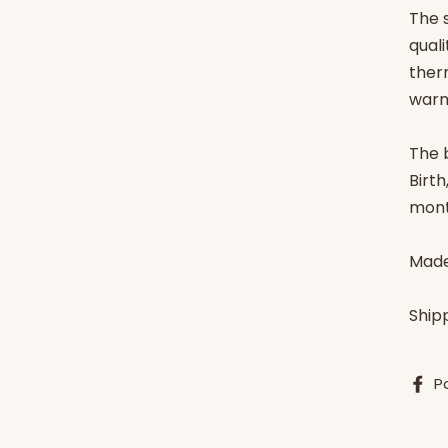
The 
quali
ther
warm
The b
Birt
mont
Made
Ship
P