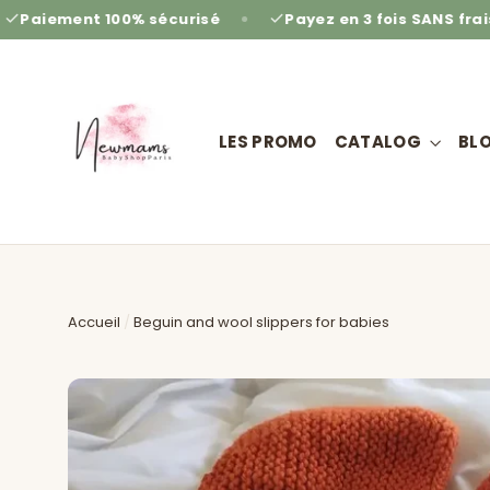
Passer
t 100% sécurisé
Payez en 3 fois SANS frais
Re
au
contenu
LES PROMO
CATALOG
BL
Accueil
/
Beguin and wool slippers for babies