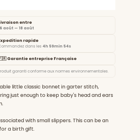
Livraison entre
16 août — 18 août
Expedition rapide
Commandez dans les
4h 59min 53s
🇫🇷 Garantie entreprise Française
Produit garanti conforme aux normes environnementales.
ble little classic bonnet in garter stitch,
ring just enough to keep baby's head and ears
m.
 associated with small slippers. This can be an
for a birth gift.