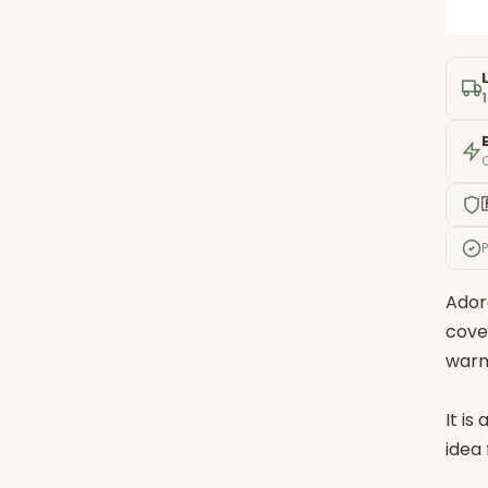
Adora
cove
war
It is
idea 