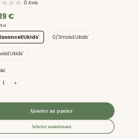
0 Avis
19 €
ier
t 0
issanceEUkids'
0/3moisEUkids'
oisEUkids'
ité
+
Ajouter au panier
Acheter maintenant