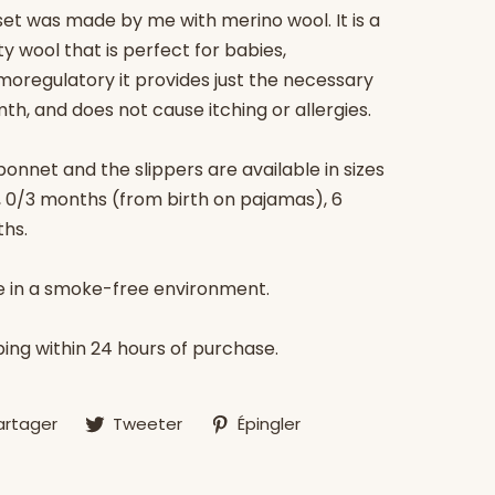
set was made by me with merino wool. It is a
ty wool that is perfect for babies,
moregulatory it provides just the necessary
th, and does not cause itching or allergies.
onnet and the slippers are available in sizes
h, 0/3 months (from birth on pajamas), 6
hs.
 in a smoke-free environment.
ping within 24 hours of purchase.
Partager
Tweeter
Épingler
artager
Tweeter
Épingler
sur
sur
sur
Facebook
Twitter
Pinterest