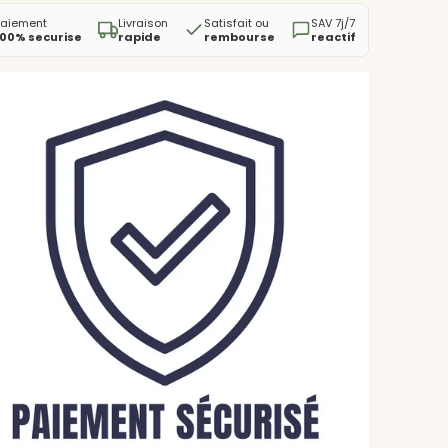
Paiement
Livraison
Satisfait ou
SAV 7j/7
100% securise
rapide
rembourse
reactif