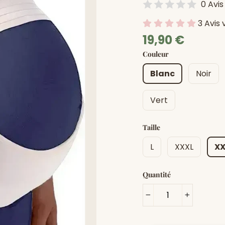
0 Avis
3 Avis 
Prix
Prix
19,90 €
régulier
Soldé
Couleur
Blanc
Noir
Vert
Taille
L
XXXL
XX
Quantité
−
+