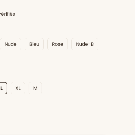
vérifiés
Nude
Bleu
Rose
Nude-B
L
XL
M