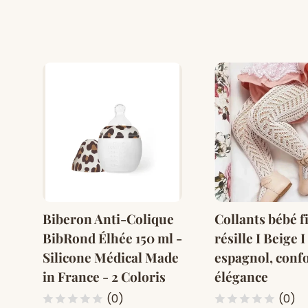
Biberon Anti-Colique
Collants bébé fi
BibRond Élhée 150 ml -
résille I Beige I
Silicone Médical Made
espagnol, confo
in France - 2 Coloris
élégance
(0)
(0)