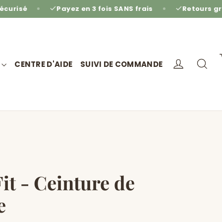
Payez en 3 fois SANS frais
Retours gratuits sous 14 j
Se conne
Re
CENTRE D'AIDE
SUIVI DE COMMANDE
t - Ceinture de
e