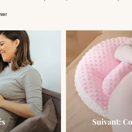
nier
és
Suivant: C