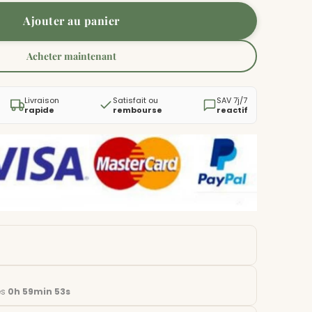
Ajouter au panier
Acheter maintenant
Livraison
Satisfait ou
SAV 7j/7
rapide
rembourse
reactif
es
0h 59min 52s