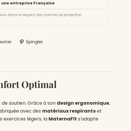
 une entreprise Française
isis dans le respect des normes de protection
r
Tweeter
Épingler
eeter
Épingler
sur
sur
ok
Twitter
Pinterest
nfort Optimal
 de soutien. Grâce à son
design ergonomique
,
Fabriquée avec des
matériaux respirants
et
es exercices légers, la
MaternaFit
s'adapte