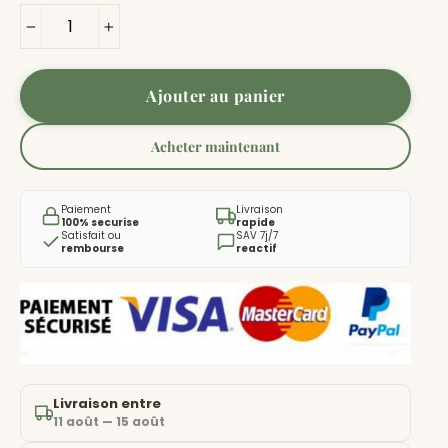
−
+
Ajouter au panier
Acheter maintenant
Paiement
Livraison
100% securise
rapide
Satisfait ou
SAV 7j/7
rembourse
reactif
Livraison entre
11 août — 15 août