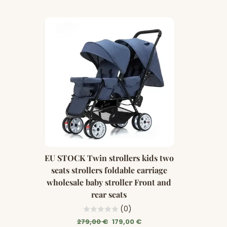
EU STOCK Twin strollers kids two
seats strollers foldable carriage
wholesale baby stroller Front and
rear seats
(0)
Prix
Prix
279,00 €
179,00 €