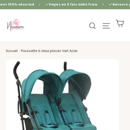
Passer
écurisé
Payez en 3 fois SANS frais
Retours gratuits sou
au
contenu
Pa
Rechercher
Navigat
Accueil
/
Poussette à deux places Vert Acier