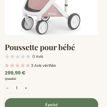
Poussette pour bébé
0 Avis
3 Avis vérifiés
Prix
299,99 €
régulier
Quantité
−
+
Épuisé