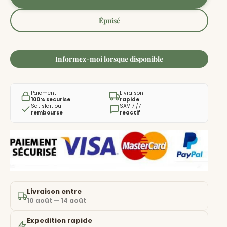
Épuisé
Informez-moi lorsque disponible
Paiement
Livraison
100% securise
rapide
Satisfait ou
SAV 7j/7
rembourse
reactif
Livraison entre
10 août — 14 août
Expedition rapide