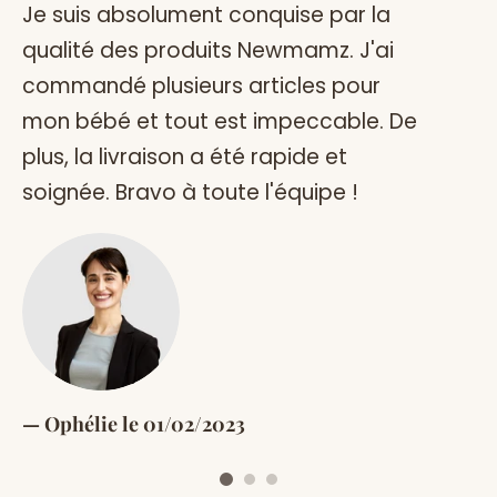
Je suis absolument conquise par la
J
qualité des produits Newmamz. J'ai
re
commandé plusieurs articles pour
qu
mon bébé et tout est impeccable. De
pa
plus, la livraison a été rapide et
es
soignée. Bravo à toute l'équipe !
M
Ophélie le 01/02/2023