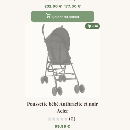
Prix
Prix
232,00 €
177,00 €
régulier
Soldé
Ajouter au panier
Épuisé
Poussette bébé Anthracite et noir
Acier
(0)
69,99 €