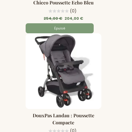
Chicco Poussette Echo Bleu
(0)
Prix
Prix
254,00 €
204,00 €
régulier
Soldé
Épuisé
DouxPas Landau : Poussette
Compacte
(0)