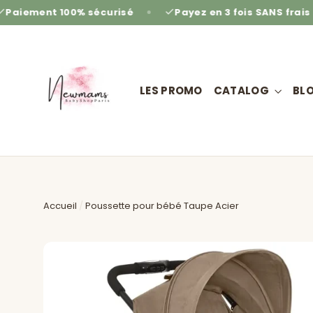
Passer
% sécurisé
Payez en 3 fois SANS frais
Retours
au
contenu
LES PROMO
CATALOG
BL
Accueil
/
Poussette pour bébé Taupe Acier