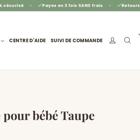
Payez en 3 fois SANS frais
Retours gratuits sous 
Se conne
Re
CENTRE D'AIDE
SUIVI DE COMMANDE
e pour bébé Taupe