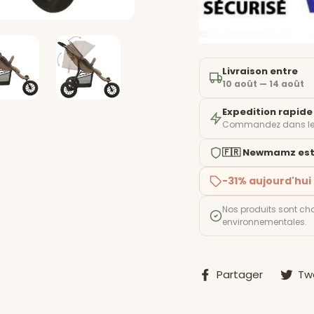
Livraison entre
10 août — 14 août
Expedition rapide
Commandez dans l
🇫🇷 Newmamz est
-31% aujourd'hui
Nos produits sont cho
environnementales.
Partage
Partager
Tw
sur
Facebo