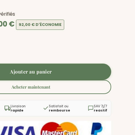
vérifiés
,00 €
92,00 €
D'ÉCONOMIE
Ajouter au panier
Acheter maintenant
Livraison
Satisfait ou
SAV 7j/7
rapide
rembourse
reactif