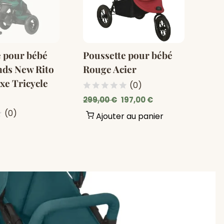
e pour bébé
Poussette pour bébé
nds New Rito
Rouge Acier
xe Tricycle
(0)
Prix
Prix
299,00 €
197,00 €
régulier
Soldé
(0)
Ajouter au panier