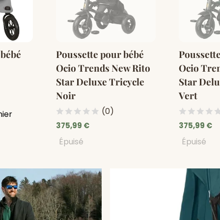
 bébé
Poussette pour bébé
Poussett
Ocio Trends New Rito
Ocio Tre
Star Deluxe Tricycle
Star Delu
Noir
Vert
(0)
nier
375,99 €
375,99 €
Épuisé
Épuisé