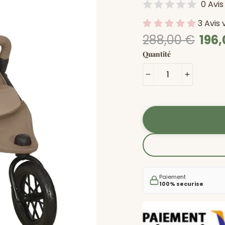
0 Avis
3 Avis 
Prix
Prix
288,00 €
196
régulier
Soldé
Quantité
−
+
Paiement
100% securise