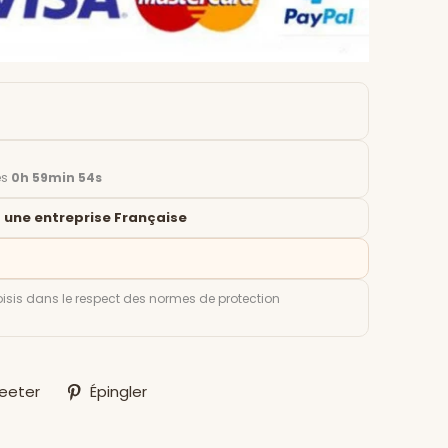
es
0h 59min 52s
 une entreprise Française
isis dans le respect des normes de protection
r
Tweeter
Épingler
eeter
Épingler
sur
sur
ok
Twitter
Pinterest