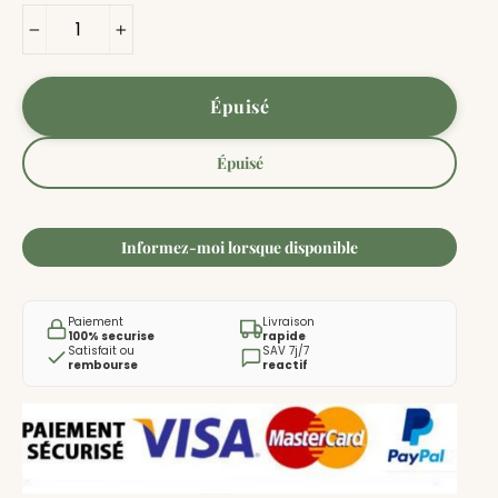
−
+
Épuisé
Épuisé
Informez-moi lorsque disponible
Paiement
Livraison
100% securise
rapide
Satisfait ou
SAV 7j/7
rembourse
reactif