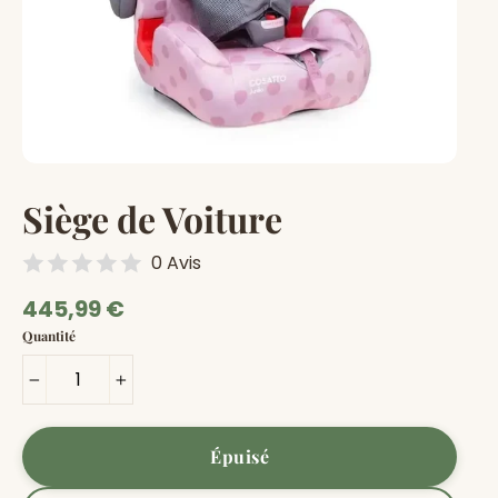
Siège de Voiture
0 Avis
Prix
445,99 €
régulier
Quantité
−
+
Épuisé