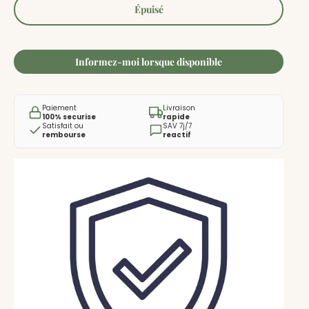
Épuisé
Informez-moi lorsque disponible
Paiement
Livraison
100% securise
rapide
Satisfait ou
SAV 7j/7
rembourse
reactif