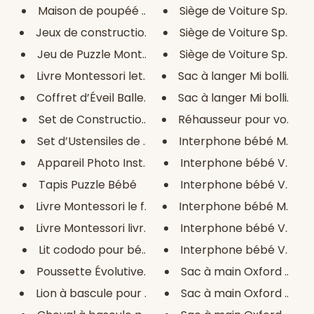
Maison de poupéé en bois
Siège de Voiture Sparco S
Jeux de construction magnétiqu...
Siège de Voiture Sparco S
Jeu de Puzzle Montessori
Siège de Voiture Sparco S
Livre Montessori lettre 3D
Sac à langer Mi bollito Gri
Coffret d’Éveil Balle Montesso...
Sac à langer Mi bollito Ros
Set de Construction Magnétique...
Réhausseur pour voiture 
Set d’Ustensiles de Cuisine MI...
Interphone bébé Motorol
Appareil Photo Instantané
Interphone bébé Vtech
Tapis Puzzle Bébé
Interphone bébé Vtech
Livre Montessori le feutre
Interphone bébé Motorola
Livre Montessori livre arc-en-...
Interphone bébé Vtech
Lit cododo pour bébé avec mate...
Interphone bébé Vtec
Poussette Évolutive BébéJet
Sac à main Oxford B-Tren
Lion à bascule pour bébés
Sac à main Oxford B-Tre