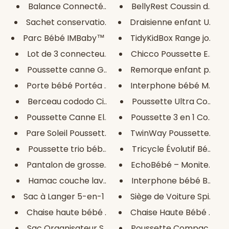
Balance Connectée Numérique AI...
BellyRest Coussin de Gr
Sachet conservation lait mater...
Draisienne enfant UBRAVO
Parc Bébé IMBaby™
TidyKidBox Range jouets
Lot de 3 connecteurs pour pous...
Chicco Poussette Echo 
Poussette canne Grise INDY™
Remorque enfant pour Vé
Porte bébé Portéa ™
Interphone bébé Motorola
Berceau cododo CieloDreams
Poussette Ultra Compacte
Poussette Canne Elefant ™
Poussette 3 en 1 CosyRo
Pare Soleil Poussette Universe...
TwinWay Poussette Dou
Poussette trio bébé VersaLite™...
Tricycle Évolutif Bébé Pé
Pantalon de grossesse couleur ...
EchoBébé – Moniteur Dop
Hamac couche lavable - Berries
Interphone bébé Beurer
Sac à Langer 5-en-1
Siège de Voiture Spider-
Chaise haute bébé en bois
Chaise Haute Bébé HotBa
Sac Organisateur Sunveno™ pour...
Poussette Compacte Koel