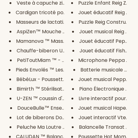
Veste à capuche zippée
Puzzle Enfant Reig Zoo Sh
Cardigan tricoté pour bébé
Jouet éducatif Reig Sac 
Masseurs de lactations
Puzzle Reig Constructor H
AspiZen™ Mouche bébé électriqu...
Jouet musical Reig Tambo
Mamanova ™ Masseur de Lactatio...
Jouet éducatif Peppa Pig 
Chauffe-biberon USB
Jouet éducatif Fisher Pri
PetiToutMiam ™ - Coffret repas...
Microphone Peppa Pig Bl
Pieds Envolés ™ Les chaussures...
Batterie musicale Micke
BébéLux - Poussette 3 en 1
Jouet musical Peppa Pig 
Bimirth ™ Stérilisateur de Bib...
Piano Électronique Barbi
U-ZEN ™ coussin d'allaitement...
Livre interactif pour enfan
DouceBulle™ Ensemble de bain
Jouet musical Hape Pingou
Lot de biberons Dodie Newborn
Jouet interactif Vtech A
Peluche Ma Loutre Câlins
Balancelle Transat Bébé
CALUDAN ™ Balancelle électriqu...
Poussette Hot Mom 2 en 