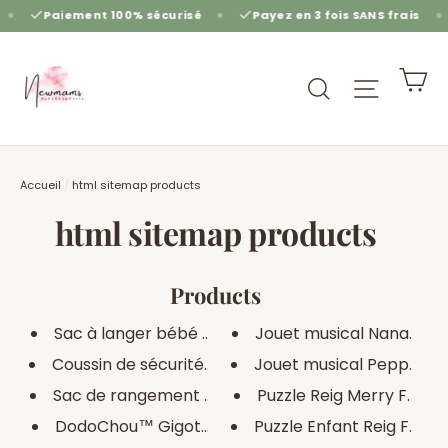
Passer
Paiement 100% sécurisé
Payez en 3 fois SANS frais
au
contenu
Pa
Rechercher
Navigat
Accueil
/
html sitemap products
html sitemap products
Products
Sac à langer bébé avec Lit bab...
Jouet musical Nana Moon
Coussin de sécurité pour bébé...
Jouet musical Peppa Pig 
Sac de rangement de couches bé...
Puzzle Reig Merry Farmho
DodoChou™ Gigoteuse matelassée...
Puzzle Enfant Reig Flash 