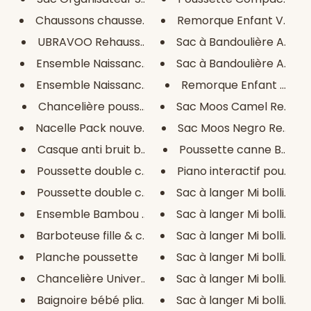
Chaussons chaussettes pour béb...
Remorque Enfant VEVOR 
UBRAVOO Rehausseur de Chaise
Sac à Bandoulière Affen
Ensemble Naissance Brassière, ...
Sac à Bandoulière Affen
Ensemble Naissance Brassière, ...
Remorque Enfant Maxx
Chancelière poussette bébé YOY...
Sac Moos Camel Rembour
Nacelle Pack nouveau-né YOYA
Sac Moos Negro Rembourr
Casque anti bruit bébé - Muffy...
Poussette canne Belge
Poussette double compacte Roug...
Piano interactif pour bébé
Poussette double compacte Gris...
Sac à langer Mi bollito Ver
Ensemble Bambou Douceur pour B...
Sac à langer Mi bollito Ma
Barboteuse fille & chaussure s...
Sac à langer Mi bollito Ro
Planche poussette
Sac à langer Mi bollito Bleu
Chancelière Universelle
Sac à langer Mi bollito Ble
Baignoire bébé pliable avec ta...
Sac à langer Mi bollito Ver