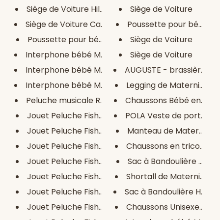
Siège de Voiture Hilo CZ11032 ...
Siège de Voiture
Siège de Voiture Cars CZ10285 ...
Poussette pour bébé
Poussette pour bébé Mickey Mou...
Siège de Voiture
Interphone bébé Motorola VM44 ...
Siège de Voiture
Interphone bébé Motorola PIP12...
AUGUSTE - brassière laine
Interphone bébé Motorola PIP15...
Legging de Maternité Con
Peluche musicale Reig Ours 20c...
Chaussons Bébé en Laine 
Jouet Peluche Fisher Price Gir...
POLA Veste de portage 5 e
Jouet Peluche Fisher Price Elé...
Manteau de Maternité Ev
Jouet Peluche Fisher Price Sin...
Chaussons en tricot Bébé
Jouet Peluche Fisher Price Lio...
Sac à Bandoulière Oxfor
Jouet Peluche Fisher Price Elé...
Shortall de Maternité JO
Jouet Peluche Fisher Price Our...
Sac à Bandoulière Harry P
Jouet Peluche Fisher Price 30 ...
Chaussons Unisexes pour 