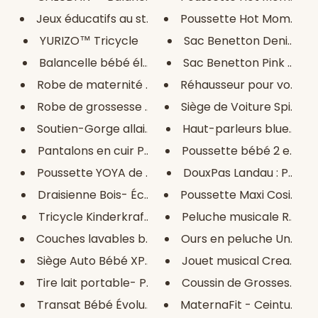
Jeux éducatifs au style nordiq...
Poussette Hot Mom 3 en 
YURIZO™ Tricycle
Sac Benetton Denim Bleu 
Balancelle bébé électrique Bab...
Sac Benetton Pink Rose 40
Robe de maternité 100% en lin ...
Réhausseur pour voiture S
Robe de grossesse maternité en...
Siège de Voiture Spider-
Soutien-Gorge allaitement Gris...
Haut-parleurs bluetooth 
Pantalons en cuir PU tendance ...
Poussette bébé 2 en 1 Duo
Poussette YOYA de Newmamz
DouxPas Landau : Pousse
Draisienne Bois- Éco-responsab...
Poussette Maxi Cosi Lara
Tricycle Kinderkraft ASTON - V...
Peluche musicale Rose Lic
Couches lavables bébés, réutil...
Ours en peluche Under Be
Siège Auto Bébé XPEDITION ™ 0-...
Jouet musical Creaciones 
Tire lait portable- PUMP
Coussin de Grossesse Ma
Transat Bébé Évolutif Deluxe...
MaternaFit - Ceinture de 