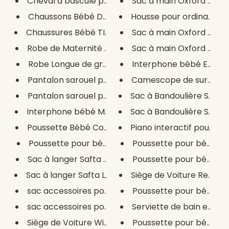
Cheval à bascule pour bébés
Sac à main Oxford B-Tren
Chaussons Bébé Dgrandiose
Housse pour ordinateur p
Chaussures Bébé TIBAMO
Sac à main Oxford B-Tren
Robe de Maternité the Sprinkle...
Sac à main Oxford B-Tren
Robe Longue de grossesse Vinta...
Interphone bébé Ezviz BM1
Pantalon sarouel pour femme I ...
Camescope de surveillanc
Pantalon sarouel pour femme I ...
Sac à Bandoulière Safta B
Interphone bébé Motorola
Sac à Bandoulière Safta B
Poussette Bébé Confort Grise
Piano interactif pour bébé
Poussette pour bébé New Giro T...
Poussette pour bébé Oci
Sac à langer Safta Marsala Ros...
Poussette pour bébé Oci
Sac à langer Safta Leaves Turq...
Siège de Voiture Recaro N
sac accessoires pour bébé Saft...
Poussette pour bébé
sac accessoires pour bébé Saft...
Serviette de bain en mous
Siège de Voiture Winnie The Po...
Poussette pour bébé